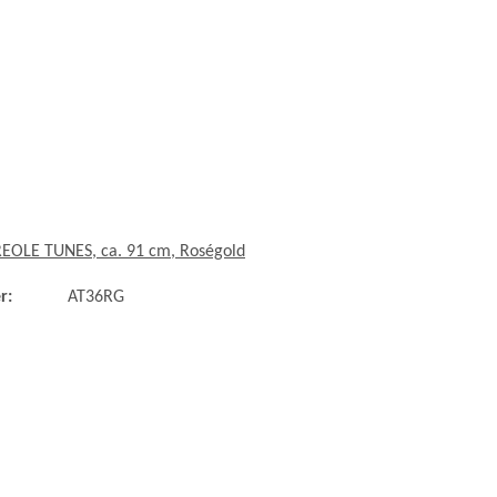
REOLE TUNES, ca. 91 cm, Roségold
r:
AT36RG