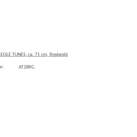
REOLE TUNES, ca. 71 cm, Roségold
r:
AT28RG