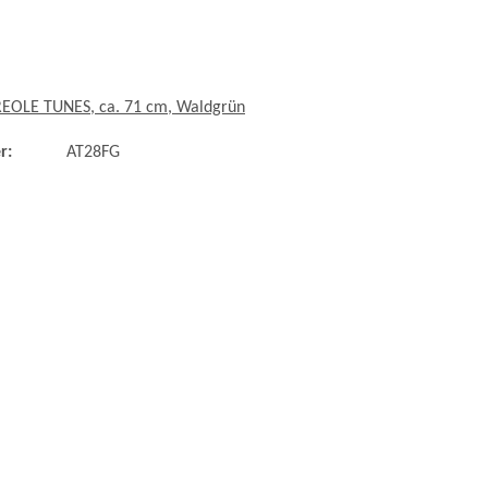
REOLE TUNES, ca. 71 cm, Waldgrün
r:
AT28FG