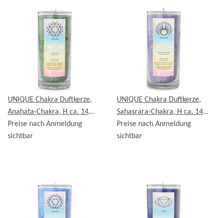
UNIQUE Chakra Duftkerze,
UNIQUE Chakra Duftkerze,
Anahata-Chakra, H ca. 14
Sahasrara-Chakra, H ca. 14
cm, GRÜN
Preise nach Anmeldung
cm, VIOLETT
Preise nach Anmeldung
sichtbar
sichtbar