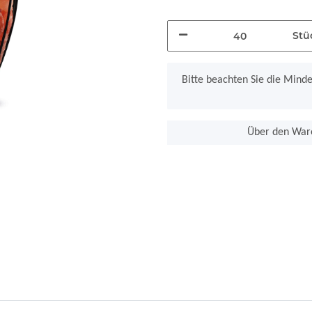
Stü
x
Bitte beachten Sie die Mind
Über den Ware