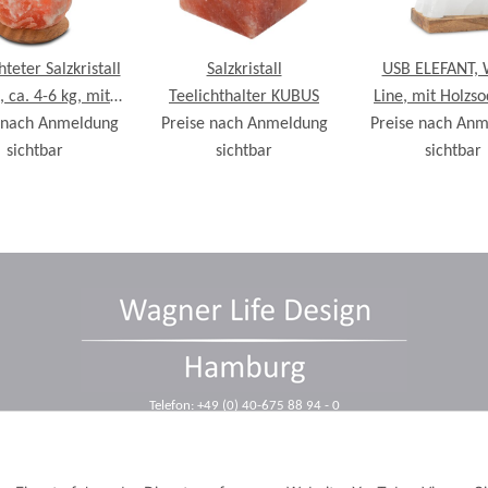
teter Salzkristall
Salzkristall
USB ELEFANT, 
 ca. 4-6 kg, mit
Teelichthalter KUBUS
Line, mit Holzso
 nach Anmeldung
Holzsockel
Preise nach Anmeldung
Preise nach An
ca. 11 cm
sichtbar
sichtbar
sichtbar
Telefon: +49 (0) 40-675 88 94 - 0
Telefax: +49 (0) 40-675 88 94 - 10
E-Mail: info@wagnerdesign.de