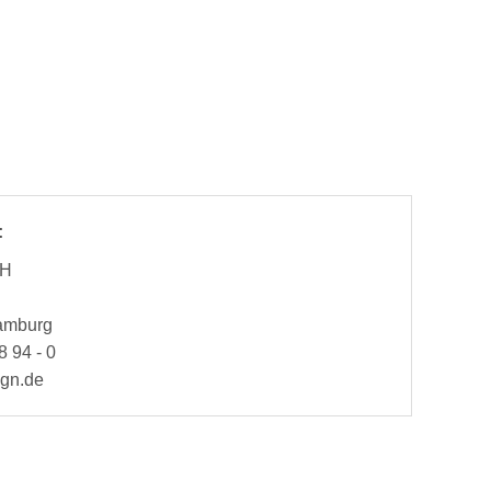
:
bH
Hamburg
8 94 - 0
ign.de