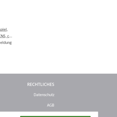
iel,
NS, ca.
meldung
RECHTLICHES
Datenschutz
AGB
Sitemap