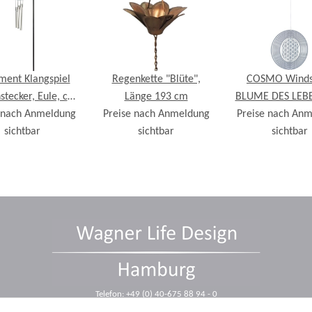
ent Klangspiel
Regenkette "Blüte",
COSMO Windsp
stecker, Eule, ca.
Länge 193 cm
BLUME DES LEBE
 nach Anmeldung
45 cm
Preise nach Anmeldung
Preise nach An
12 cm
sichtbar
sichtbar
sichtbar
Telefon: +49 (0) 40-675 88 94 - 0
Telefax: +49 (0) 40-675 88 94 - 10