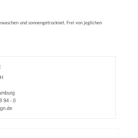
 gewaschen und sonnengetrocknet. Frei von jeglichen
:
bH
Hamburg
8 94 - 0
ign.de