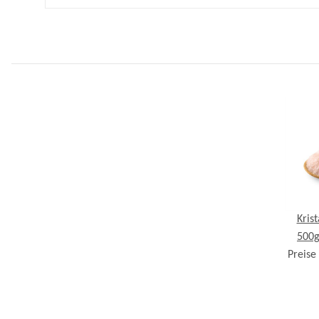
Krist
500g
Preise