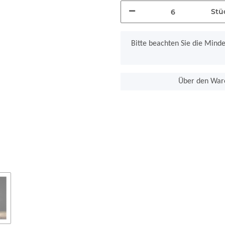
Stü
x
Bitte beachten Sie die Mind
Über den Ware