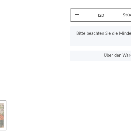
Stü
x
Bitte beachten Sie die Mind
Über den Ware