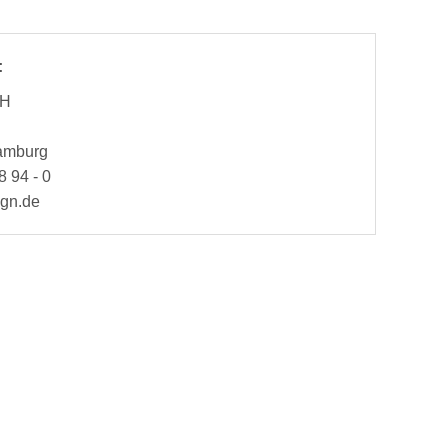
:
bH
Hamburg
8 94 - 0
ign.de