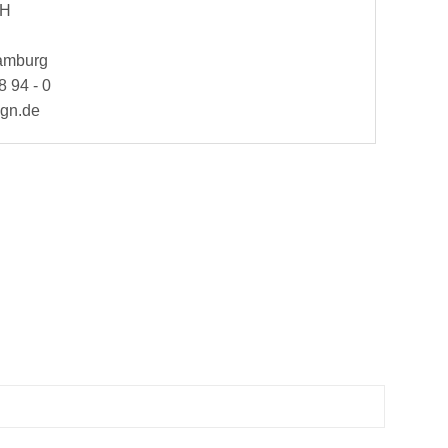
bH
Hamburg
8 94 - 0
ign.de