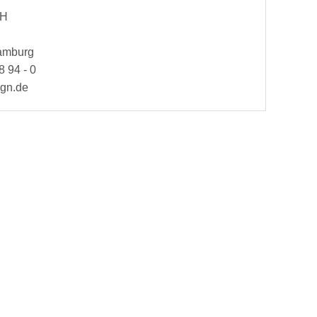
bH
Hamburg
8 94 - 0
ign.de