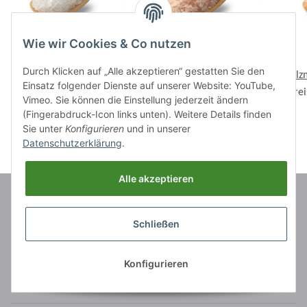
Wie wir Cookies & Co nutzen
HALIT-SALZ-DIAMANT für
Kristallsalz für
Durch Klicken auf „Alle akzeptieren“ gestatten Sie den
Salzmühlen, 25 kg, ca.3-
Salzmühlen, 1 kg, ca. 1-3
Salz
Einsatz folgender Dienste auf unserer Website: YouTube,
Preise nach Anmeldung
5mm
Preise nach Anmeldung
mm
Pre
Vimeo. Sie können die Einstellung jederzeit ändern
sichtbar
sichtbar
(Fingerabdruck-Icon links unten). Weitere Details finden
Sie unter
Konfigurieren
und in unserer
Datenschutzerklärung
.
Alle akzeptieren
Marken
Schließen
Informationen
Konfigurieren
Rechtliches