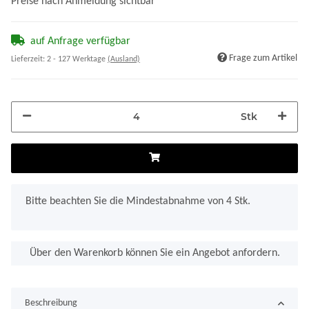
Preise nach Anmeldung sichtbar
auf Anfrage verfügbar
Frage zum Artikel
Lieferzeit:
2 - 127 Werktage
(Ausland)
Stk
x
Bitte beachten Sie die Mindestabnahme von 4 Stk.
Über den Warenkorb können Sie ein Angebot anfordern.
Beschreibung