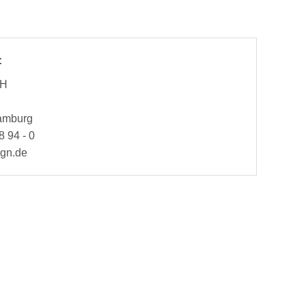
:
bH
Hamburg
8 94 - 0
ign.de